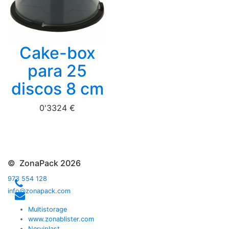
Cake-box
para 25
discos 8 cm
0'3324 €
© ZonaPack 2026
973 554 128
info@zonapack.com
Multistorage
www.zonablister.com
Nerviplast