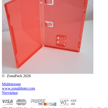
© ZonaPack 2026
Multistorage
www.zonablister.com
Nerviplast