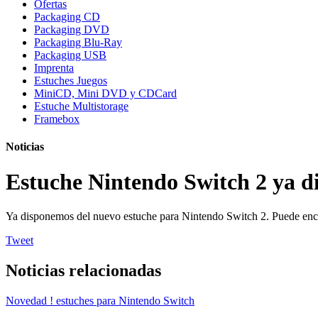
Ofertas
Packaging CD
Packaging DVD
Packaging Blu-Ray
Packaging USB
Imprenta
Estuches Juegos
MiniCD, Mini DVD y CDCard
Estuche Multistorage
Framebox
Noticias
Estuche Nintendo Switch 2 ya d
Ya disponemos del nuevo estuche para Nintendo Switch 2. Puede enco
Tweet
Noticias relacionadas
Novedad ! estuches para Nintendo Switch